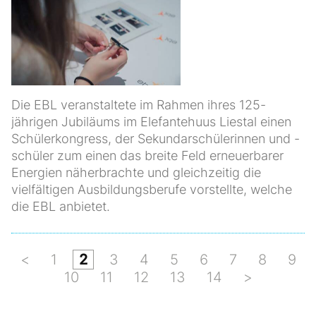
Die EBL veranstaltete im Rahmen ihres 125-
jährigen Jubiläums im Elefantehuus Liestal einen
Schülerkongress, der Sekundarschülerinnen und -
schüler zum einen das breite Feld erneuerbarer
Energien näherbrachte und gleichzeitig die
vielfältigen Ausbildungsberufe vorstellte, welche
die EBL anbietet.
<
1
2
3
4
5
6
7
8
9
10
11
12
13
14
>