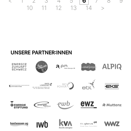
<
1
2
3
4
5
6
7
8
9
10
11
12
13
14
>
UNSERE PARTNER:INNEN