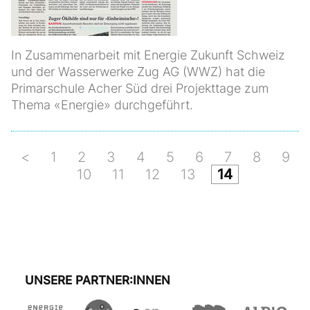
In Zusammenarbeit mit Energie Zukunft Schweiz
und der Wasserwerke Zug AG (WWZ) hat die
Primarschule Acher Süd drei Projekttage zum
Thema «Energie» durchgeführt.
<
1
2
3
4
5
6
7
8
9
10
11
12
13
14
UNSERE PARTNER:INNEN